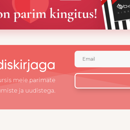
diskirjaga
kursis meie parimate
miste ja uudistega.