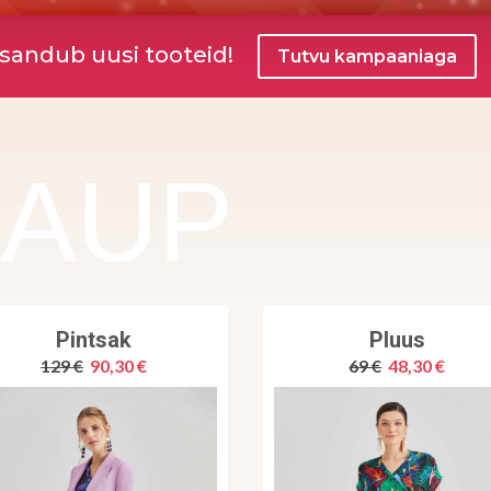
isandub uusi tooteid!
Tutvu kampaaniaga
KAUP
Pintsak
Pluus
129 €
90,30 €
69 €
48,30 €