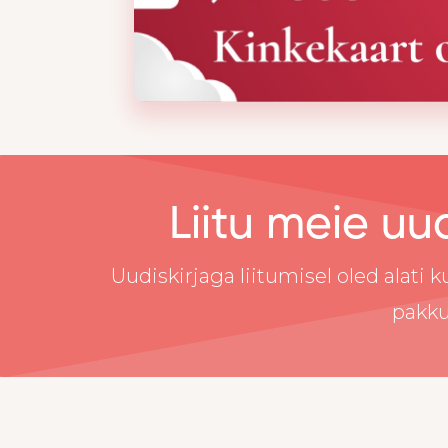
Liitu meie uu
Uudiskirjaga liitumisel oled alati 
pakku