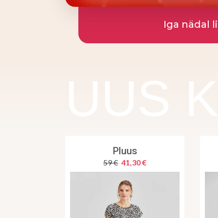
Iga nädal l
UUS 
Pluus
59 €
41,30 €